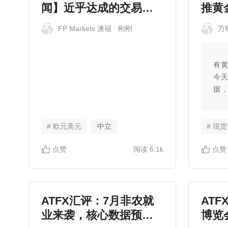
闻】近乎达成的交易：
推黄
市场静待特朗普表态
黄金
FP Markets 澳福
· 刚刚
万
有
今
据
将
20
以来
# 欧元美元
中立
# 现
点赞
阅读
6.1k
点赞
ATFX汇评：7月非农就
ATF
业来袭，核心数据预期
博览