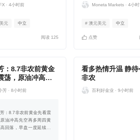
统性解读品牌增长
活動回升，美國就
FX
· 4小时前
Moneta Markets
· 4小
長放緩
元美元
中立
# 澳元美元
中立
阅读
125
点赞
芳：8.7非农前黄金
看多热情升温 静待
震荡，原油冲高先
非农
多
小芳
· 8小时前
百利好金业
· 9小时前
芳：8.7非农前黄金先看震
，原油冲高先空再多周四黄
冲高回落，早盘一度延续周
势，最高触及4303的高