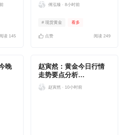
業增
装待发！
时前
傅泓臻
· 8小时前
# 现货黄金
看多
阅读
145
点赞
阅读
249
今晚
赵寅然：黄金今日行情
走势要点分析
（2026.8.7）
赵寅然
· 10小时前