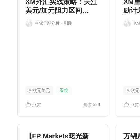
XM外汇实战策略：关注
XM
美元/加元阻力区间
励计
1.4050--1.4060有效可以
XM汇评分析
· 刚刚
X
卖出
# 欧元美元
看空
# 欧
点赞
阅读
624
点赞
【FP Markets曙光新
万锦