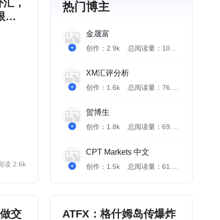
外汇，
热门博主
限杠
金晟富
创作：
2.9k
总阅读量：
109.9w
XM汇评分析
创作：
1.6k
总阅读量：
76.9w
贺博生
创作：
1.8k
总阅读量：
69.2w
CPT Markets 中文
阅读
2.6k
创作：
1.5k
总阅读量：
61.7w
么做交
ATFX：格什姆岛传爆炸