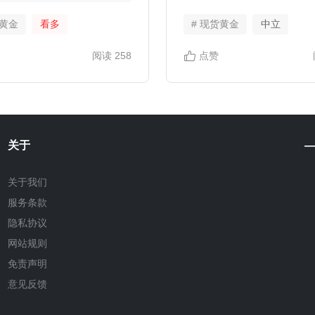
刷新6月18日以来的新高，
震荡回落，最低触...
货黄金
看多
# 现货黄金
中立
阅读
258
点赞
关于
关于我们
服务条款
隐私协议
网站规则
免责声明
意见反馈