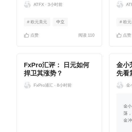
偏弱，多因素拖累美国
次系
ATFX
· 3小时前
AT
经济
逻辑
# 欧元美元
中立
# 欧
点赞
阅读
110
点赞
FxPro汇评： 日元如何
金小
捍卫其涨势？
先看
空再
FxPro浦汇
· 8小时前
金
金小
荡
金
三涨