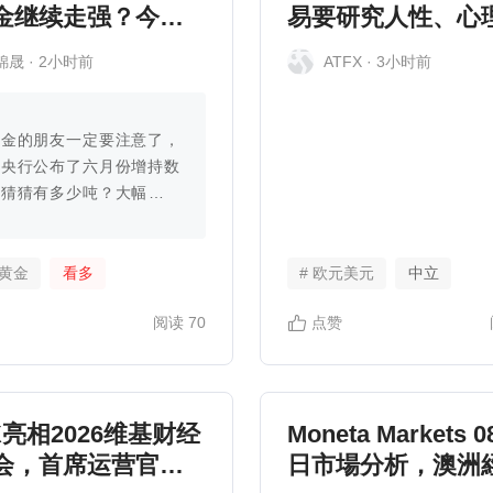
金继续走强？今日
易要研究人性、心
解析！
情绪？
锦晟
· 2小时前
ATFX
· 3小时前
黄金的朋友一定要注意了，
天央行公布了六月份增持数
，猜猜有多少吨？大幅增持
近15吨的一个量，创下自
24年11月份连续20个月增持
的单月最高记录。两...
货黄金
看多
# 欧元美元
中立
阅读
70
点赞
X亮相2026维基财经
Moneta Markets 
会，首席运营官首
日市場分析，澳洲