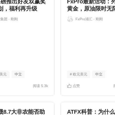
重磅推出好友双赢奖
FxPro最新活动：
划，福利再升级
黄金，原油限时无
杆
M集团
· 刚刚
FxPro浦汇
· 刚刚
元美元
中立
# 欧元美元
中立
阅读
5.3k
点赞
晟8.7大非农能否助
ATFX科普：为什