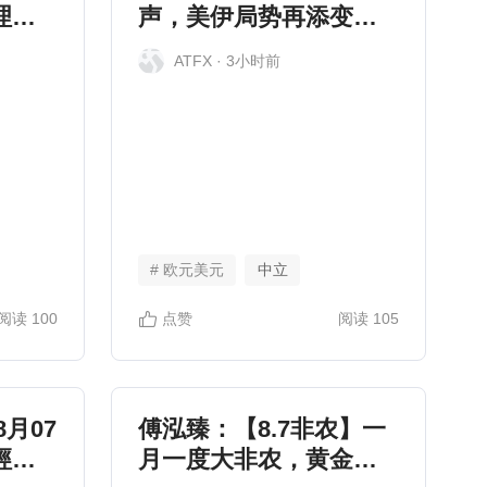
理、
声，美伊局势再添变
数，WTI大涨触及77.64
ATFX
· 3小时前
# 欧元美元
中立
阅读
100
点赞
阅读
105
08月07
傅泓臻：【8.7非农】一
經濟
月一度大非农，黄金整