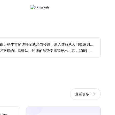
在充满挑战与机遇的市场中，持续学习是每位交易员迈向成功的关键。 XM每周一至周五推出在线直播讲座，由经验丰富的讲师团队亲自授课，深入讲解从入门知识到进阶策略，帮助你夯实基础、精进技巧。 无论你是刚接触交易的新手，还是希望提升交易技能的交易员，这里都有适合你的内容。课程内容实用，只为让你在每一个行情变化中更从容、更有把握。 今晚，北京时间 19:00，小路老师【每月交易展望】将讲解季节性交易策略，课程内容： 1. 认识季节性策略特征 2. 学会标的物特征采样 3. 学会创建季节性策略
真正的强势行情，不仅有清晰的突破结构，还伴随成交量放大、K线形态有力、以及价格节奏的加速。搭配关键支撑的回踩确认、均线的顺势支撑等技术元素，就能让你更有信心在上涨初期果断进场，而不是等到行情走远才追悔莫及。 下周一，北京时间10:00，唐易老师将说明进多或追涨信号识别【中级】。课程内容包括： 1. 第一招，旱地拔葱介绍 2. 第二招，攻击临界点介绍 3. 第三招，黄金买点介绍 4. 第四招，拨云见日介绍
查看更多