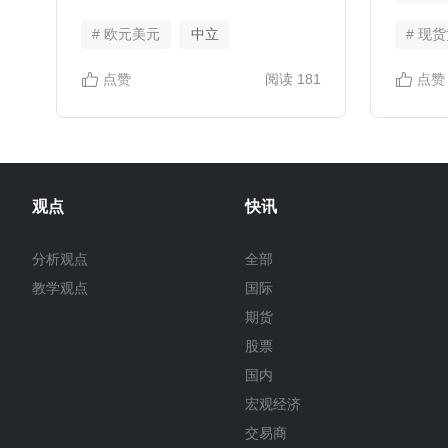
位，
随后
# 欧元美元
中立
# 现
点赞
阅读
181
点赞
观点
快讯
分析观点
全部
教学观点
国际
期货
股票
国内
宏观经济
交易商